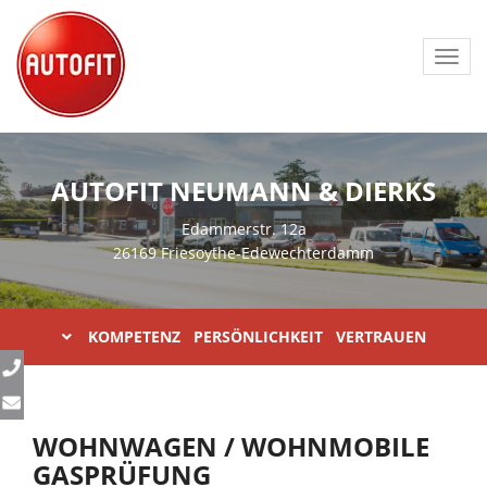
Toggl
navig
AUTOFIT NEUMANN & DIERKS
Edammerstr. 12a
26169 Friesoythe-Edewechterdamm
KOMPETENZ PERSÖNLICHKEIT VERTRAUEN
WOHNWAGEN / WOHNMOBILE
GASPRÜFUNG